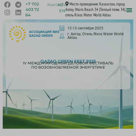
Место проведения: Казахстан, город
+7 702
Контакты
KZ
Актау, Warm Beach 34 (Теплый пляж 34),
403 72
EN
отель Rixos Water World Aktau
64
12-13 сентября 2025
г. Актау, Отель Rixos Water World
Aktau
QAZAQ GREEN FEST 2025
IV МЕЖДУНАРОДНЫЙ ДЕЛОВОЙ ФЕСТИВАЛЬ
ПО ВОЗОБНОВЛЯЕМОЙ ЭНЕРГЕТИКЕ