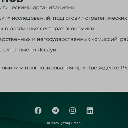
литическими организациями
ких исследований, подготовки стратегических
х в различных секторах экономики
арственных и негосударственных комиссий, ра
рситет имени Яссауи
ономики и прогнозирования при Президенте РК
© 2026 Qazaq Green