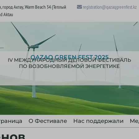
, город Актау, Warm Beach 34 (Теплый
registration@qazaqgreenfest.kz
ld Aktau
QAZAQ GREEN FEST 2025
IV МЕЖДУНАРОДНЫЙ ДЕЛОВОЙ ФЕСТИВАЛЬ
ПО ВОЗОБНОВЛЯЕМОЙ ЭНЕРГЕТИКЕ
траница
О Фестивале
Нас поддержали
Ме
енов