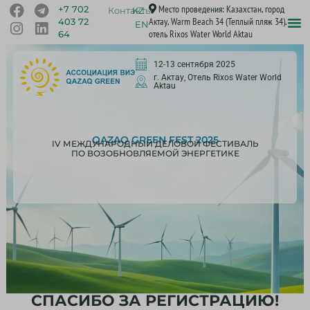
Место проведения: Казахстан, город
+7 702
Контакты
KZ
Актау, Warm Beach 34 (Теплый пляж 34),
403 72
EN
отель Rixos Water World Aktau
64
12-13 сентября 2025
г. Актау, Отель Rixos Water World
Aktau
QAZAQ GREEN FEST 2025
IV МЕЖДУНАРОДНЫЙ ДЕЛОВОЙ ФЕСТИВАЛЬ
ПО ВОЗОБНОВЛЯЕМОЙ ЭНЕРГЕТИКЕ
СПАСИБО ЗА РЕГИСТРАЦИЮ!