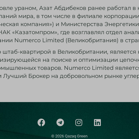
овле ураном, Азат Абдибеков ранее работал в
аний мира, в том числе в филиале корпорации 
ская компания») и Министерства Энергетики РК
АК «Казатомпром», где возглавлял отдел анализ
нии Numerco Limited (Великобритания) в стран
со штаб-квартирой в Великобритании, являетс
ализирующейся на поиске и оптимизации цепочк
омышленных товаров. Numerco Limited являетс
ии Лучший Брокер на добровольном рынке угле
© 2026 Qazaq Green