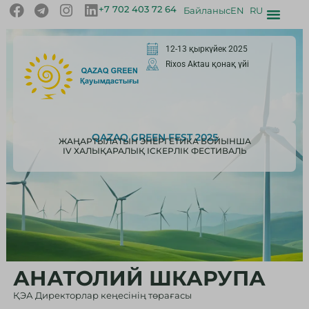
+7 702 403 72 64
Байланыс
EN
RU
12-13 қыркүйек 2025
Rixos Aktau қонақ үйі
QAZAQ GREEN FEST 2025
ЖАҢАРТЫЛАТЫН ЭНЕРГЕТИКА БОЙЫНША
IV ХАЛЫҚАРАЛЫҚ ІСКЕРЛІК ФЕСТИВАЛЬ
АНАТОЛИЙ ШКАРУПА
ҚЭА Директорлар кеңесінің төрағасы