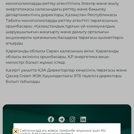
монополияларды реттеу агенттігінің Электр және жылу
энергетикасы саласындағы реттеу және бақылау
департаментінің директоры; Қазақстан Республикасы
Табиғи монополияларды реттеу агенттігі төрағасының
орынбасары; «Қазақстандық тұрғын үй-коммуналдық
шаруашылығын жаңғырту және дамыту орталығы»
акционерлік қоғамының басқарма төрағасы қызметтерін
атқарды.
Қарағанды облысы Саран қаласының әкімі, Қарағанды
облысы әкімінің орынбасары, ҚР энергетика вице-
министрі болып жұмыс істеді.
Қазіргі уақытта ҚЭА Директорлар кеңесінің төрағасы және
Qazaq Green ЖЭК Қауымдастығы ЗТБ тәуелсіз директоры
болып табылады.
© 2026 Qazaq Green
Сайтымызда ең жақсы тәжірибе алуыңыз үшін біз
cookie файлдарын қолданамыз