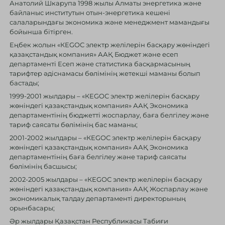
Анатолий Шкарупа 1998 жылы Алматы энергетика және
байланыс институтын отын-энергетика кешені
салаларындағы экономика және менеджмент мамандығы
бойынша бітірген.
Еңбек жолын «КЕGOС электр желілерін басқару жөніндегі
қазақстандық компания» ААҚ Бюджет және есеп
департаменті Есеп және статистика басқармасының
тарифтер әдіснамасы бөлімінің жетекші маманы болып
бастады;
1999-2001 жылдары – «КЕGOС электр желілерін басқару
жөніндегі қазақстандық компания» ААҚ Экономика
департаментінің бюджетті жоспарлау, баға белгілеу және
тариф саясаты бөлімінің бас маманы;
2001-2002 жылдары – «КЕGOС электр желілерін басқару
жөніндегі қазақстандық компания» ААҚ Экономика
департаментінің баға белгілеу және тариф саясаты
бөлімінің басшысы;
2002-2005 жылдары – «КЕGOС электр желілерін басқару
жөніндегі қазақстандық компания» ААҚ Жоспарлау және
экономикалық талдау департаменті директорының
орынбасары;
Әр жылдары Қазақстан Республикасы Табиғи