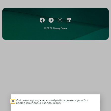
© 2026 Qazaq Green
Сайтымызда ең жақсы тәжірибе алуыңыз үшін біз
cookie файлдарын қолданамыз