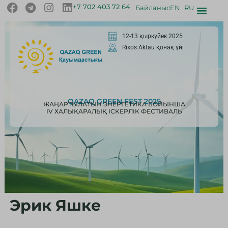
+7 702 403 72 64
Байланыс
EN
RU
12-13 қыркүйек 2025
Rixos Aktau қонақ үйі
QAZAQ GREEN FEST 2025
ЖАҢАРТЫЛАТЫН ЭНЕРГЕТИКА БОЙЫНША
IV ХАЛЫҚАРАЛЫҚ ІСКЕРЛІК ФЕСТИВАЛЬ
Эрик Яшке