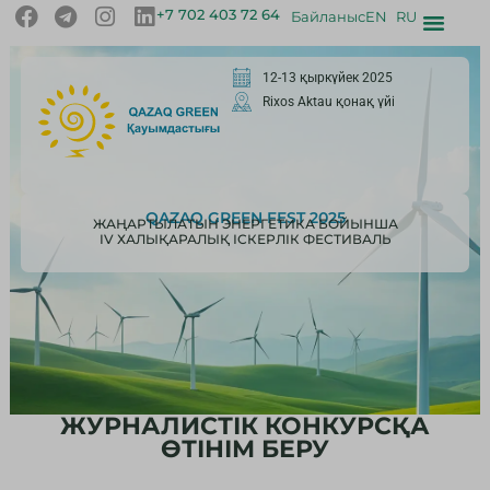
+7 702 403 72 64
Байланыс
EN
RU
12-13 қыркүйек 2025
Rixos Aktau қонақ үйі
QAZAQ GREEN FEST 2025
ЖАҢАРТЫЛАТЫН ЭНЕРГЕТИКА БОЙЫНША
IV ХАЛЫҚАРАЛЫҚ ІСКЕРЛІК ФЕСТИВАЛЬ
ЖУРНАЛИСТІК КОНКУРСҚА
ӨТІНІМ БЕРУ