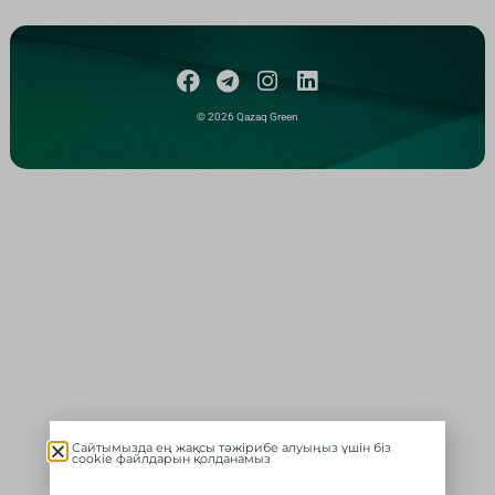
© 2026 Qazaq Green
Сайтымызда ең жақсы тәжірибе алуыңыз үшін біз
cookie файлдарын қолданамыз