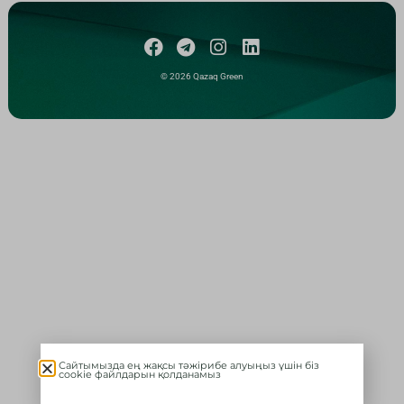
© 2026 Qazaq Green
Сайтымызда ең жақсы тәжірибе алуыңыз үшін біз
cookie файлдарын қолданамыз