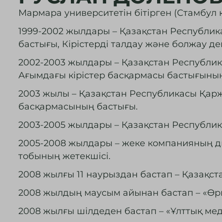
Мармара университетін бітірген (Стамбул қ.
1999-2002 жылдары – Қазақстан Республикас
бастығы, Кірістерді талдау және болжау де
2002-2003 жылдары – Қазақстан Республик
Ағымдағы кірістер басқармасы бастығының
2003 жылы – Қазақстан Республикасы Қаржы
басқармасының бастығы.
2003-2005 жылдары – Қазақстан Республика
2005-2008 жылдары – жеке компанияның ди
тобының жетекшісі.
2008 жылғы 11 наурыздан бастап – Қазақс
2008 жылдың маусым айынан бастап – «Өрк
2008 жылғы шілдеден бастап – «Ұлттық ме