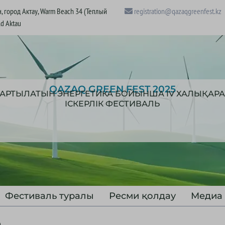
, город Актау, Warm Beach 34 (Теплый
registration@qazaqgreenfest.kz
ld Aktau
QAZAQ GREEN FEST 2025
АРТЫЛАТЫН ЭНЕРГЕТИКА БОЙЫНША IV ХАЛЫҚАР
ІСКЕРЛІК ФЕСТИВАЛЬ
Фестиваль туралы
Ресми қолдау
Медиа
В