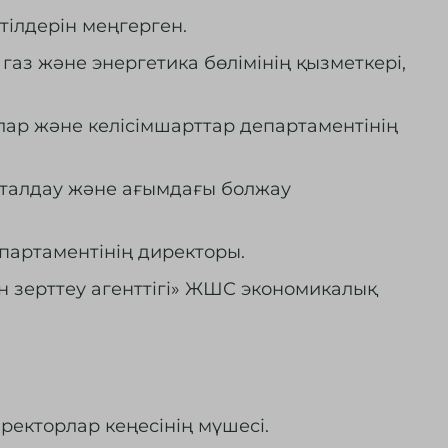
 тілдерін меңгерген.
газ және энергетика бөлімінің қызметкері,
лар және келісімшарттар департаментінің
і талдау және ағымдағы болжау
партаментінің директоры.
 зерттеу агенттігі» ЖШС экономикалық
екторлар кеңесінің мүшесі.