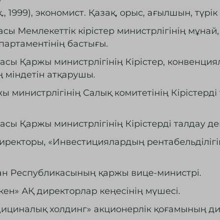
, 1999), экономист. Қазақ, орыс, ағылшын, түрік
ы Мемлекеттік кірістер министрлігінің мұнай, 
партаментінің бастығы.
асы Қаржы министрлігінің Кірістер, конвенция
 міндетін атқарушы.
 министрлігінің Салық комитетінің Кірістерд
сы Қаржы министрлігінің Кірістерді талдау де
ректоры, «Инвестициялардың рентабельділігін
тан Республикасының қаржы вице-министрі.
ен» АҚ директорлар кеңесінің мүшесі.
дициналық холдинг» акционерлік қоғамының дир