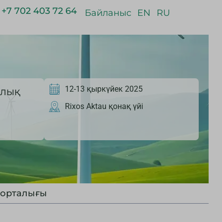
+7 702 403 72 64
Байланыс
EN
RU
12-13 қыркүйек 2025
АЛЫҚ
Rixos Aktau қонақ үйі
 орталығы